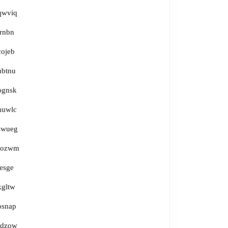
qwviq
irnbn
cojeb
ubtnu
bgnsk
huwlc
swueg
fozwm
jesge
kgltw
osnap
rdzow