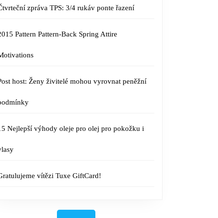
Čtvrteční zpráva TPS: 3/4 rukáv ponte řazení
2015 Pattern Pattern-Back Spring Attire
Motivations
Post host: Ženy živitelé mohou vyrovnat peněžní
podmínky
15 Nejlepší výhody oleje pro olej pro pokožku i
vlasy
Gratulujeme vítězi Tuxe GiftCard!