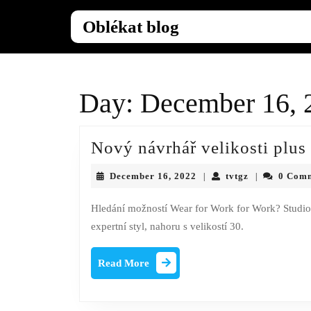
Skip
to
Oblékat blog
content
Skip
to
content
Day:
December 16, 
Nový návrhář velikosti plus
December
tvtgz
December 16, 2022
tvtgz
0 Com
|
|
16,
2022
Hledání možností Wear for Work for Work? Studio 
expertní styl, nahoru s velikostí 30.
Read
Read More
More