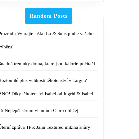
Random Posts
Prozradí: Vyhrajte tašku Lo & Sons podle vašeho
výběru!
Snadná tréninky doma, které jsou kalorie-počítači
Roztomilé plus velikosti těhotenství v Target?
ANO! Díky těhotenství Isabel od Ingrid & Isabel
15 Nejlepší sérum vitamínu C pro obličej
Úterní zpráva TPS: Jalin Textured mikina šňůry