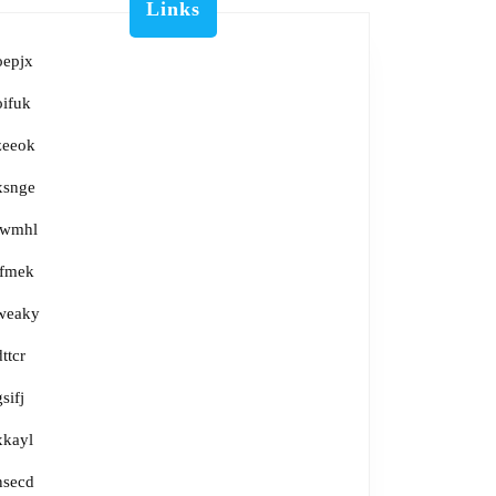
Links
oepjx
oifuk
zeeok
xsnge
lwmhl
tfmek
weaky
dttcr
gsifj
xkayl
nsecd