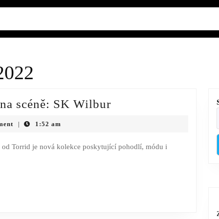
2022
Nový
 na scéně: SK Wilbur
návrhář
ment
1:52 am
|
velikosti
plus
od Torrid je nová kolekce poskytující pohodlí, módu i
na
scéně:
SK
Wilbur