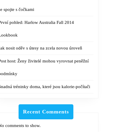
se spojte s čočkami
První pohled: Harlow Australia Fall 2014
Lookbook
Jak nosit oděv s útesy na zcela novou úroveň
Post host: Ženy živitelé mohou vyrovnat peněžní
podmínky
Snadná tréninky doma, které jsou kalorie-počítači
Recent Comments
No comments to show.