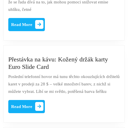
že se řada dívá na to, jak mohou pomoci snižovat emise
veganské
uhlíku, četné
boty
do
Read
Read More
svého
More
šatníku
Přestávka na kávu: Kožený držák karty
Přestávka
Euro Slide Card
na
Poslední telefonní hovor má tunu těchto okouzlujících držitelů
kávu:
karet v prodeji za 28 $ – velké množství barev, z nichž si
Kožený
můžete vybrat. Líbí se mi světlo, potěšená barva šeříku
držák
karty
Read
Read More
Euro
More
Slide
Card