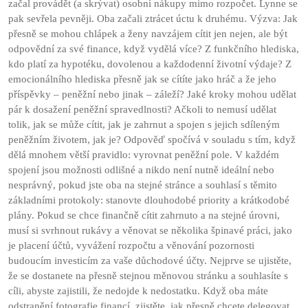
začal provádět (a skrývat) osobní nákupy mimo rozpočet. Lynne se
pak sevřela pevněji. Oba začali ztrácet úctu k druhému. Výzva: Jak
přesně se mohou chlápek a ženy navzájem cítit jen nejen, ale být
odpovědní za své finance, když vydělá více? Z funkčního hlediska,
kdo platí za hypotéku, dovolenou a každodenní životní výdaje? Z
emocionálního hlediska přesně jak se cítíte jako hráč a že jeho
příspěvky – peněžní nebo jinak – záleží? Jaké kroky mohou udělat
pár k dosažení peněžní spravedlnosti? Ačkoli to nemusí udělat
tolik, jak se může cítit, jak je zahrnut a spojen s jejich sdíleným
peněžním životem, jak je? Odpověď spočívá v souladu s tím, když
dělá mnohem větší pravidlo: vyrovnat peněžní pole. V každém
spojení jsou možnosti odlišné a nikdo není nutně ideální nebo
nesprávný, pokud jste oba na stejné stránce a souhlasí s těmito
základními protokoly: stanovte dlouhodobé priority a krátkodobé
plány. Pokud se chce finančně cítit zahrnuto a na stejné úrovni,
musí si svrhnout rukávy a věnovat se několika špinavé práci, jako
je placení účtů, vyvážení rozpočtu a věnování pozornosti
budoucím investicím za vaše důchodové účty. Nejprve se ujistěte,
že se dostanete na přesně stejnou měnovou stránku a souhlasíte s
cíli, abyste zajistili, že nedojde k nedostatku. Když oba máte
odstranění fotografie financí, zjistěte, jak přesně chcete delegovat