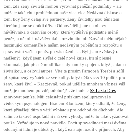
tom, zda ženy živitelů mohou vyrovnat peněžní podmínky – ale
můžete také chtít prohlédnout naše více více Nedávná diskuse o
tom, kdy ženy dělají své partnery. Ženy živitelky jsou tématem,
kterého jsme se dotkli dříve: Odpověděli jsme na obavy
návštěvníka o datování osoby, která vydělává podstatně méně
peněz, a několik návštěvníků s rozvinutím obtěžování mělo nějaké
fascinující komentáře k našim nedávným příběhům z rozpočtu o
spravování vašich peněz po vás oženit se. Byl jsem zvědavý (a
nadšený), když jsem slyšel o celé nové knize, která přesně
zkoumala, jak přesně modifikace dynamiky spojení, když je dáma
živitelkou, a oslovil autora. Vítejte prosím Farnoosh Torabi a sdílí
přizpůsobený výňatek ze své knihy, když dělá více: 10 politik pro
ženy, které živí. – Kat zjevně, pokud uděláte mnohem víc než váš
muž, je mnohem pravděpodobnější, že budete
SS Lazio Dres
spravovat peníze. Můj celostátní průzkum spolupracoval s
vědeckým psychologem Bradem Klontzem, který odhalil, že ženy,
které přinášejí dům s větší výplatou pro odchod do důchodu. Ale
zatímco takové uspořádání má své výhody, může to také vyžadovat
potíže. Vyžaduje to nové pravidlo. Pocit spravedlnosti mezi dvěma
oddanými lidmi je důležitý, i když existuje rozdíl v příjmech. Aby