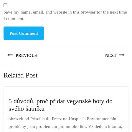
Save my name, email, and website in this browser for the next time
I comment.
Post
PREVIOUS
NEXT
navigation
Previous
Next
Related Post
post:
post:
5 důvodů, proč přidat veganské boty do
5
svého šatníku
důvodů,
obrázek od Priscilla du Preez na Unsplash Environmentální
proč
problémy jsou problémem pro mnoho lidí. Vzhledem k tomu,
přidat