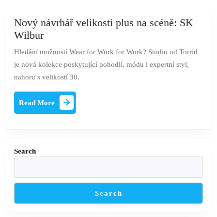
Nový návrhář velikosti plus na scéně: SK
Nový
Wilbur
návrhář
Hledání možností Wear for Work for Work? Studio od Torrid
velikosti
je nová kolekce poskytující pohodlí, módu i expertní styl,
plus
nahoru s velikostí 30.
na
scéně:
Read
Read More
SK
More
Wilbur
Search
Search