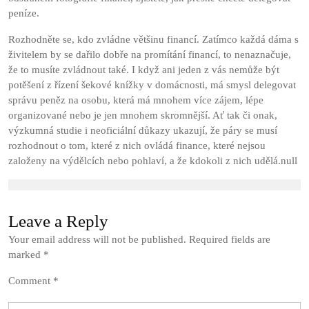
peníze.
Rozhodněte se, kdo zvládne většinu financí. Zatímco každá dáma s
živitelem by se dařilo dobře na promítání financí, to nenaznačuje,
že to musíte zvládnout také. I když ani jeden z vás nemůže být
potěšení z řízení šekové knížky v domácnosti, má smysl delegovat
správu peněz na osobu, která má mnohem více zájem, lépe
organizované nebo je jen mnohem skromnější. Ať tak či onak,
výzkumná studie i neoficiální důkazy ukazují, že páry se musí
rozhodnout o tom, které z nich ovládá finance, které nejsou
založeny na výdělcích nebo pohlaví, a že kdokoli z nich udělá.null
Leave a Reply
Your email address will not be published.
Required fields are
marked
*
Comment
*