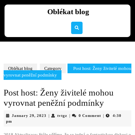
Skip
to
Oblékat blog
content
Skip
to
content
Oblékat blog
Category
Post host: Ženy živitelé mohou
vyrovnat peněžní podmínky
Post host: Ženy živitelé mohou
vyrovnat peněžní podmínky
January
tvtgz
January 29, 2023
tvtgz
0 Comment
4:30
|
|
|
29,
pm
2023
2018 Aktualizace: Stále věříme, že se jedná o fantastickou diskusi o