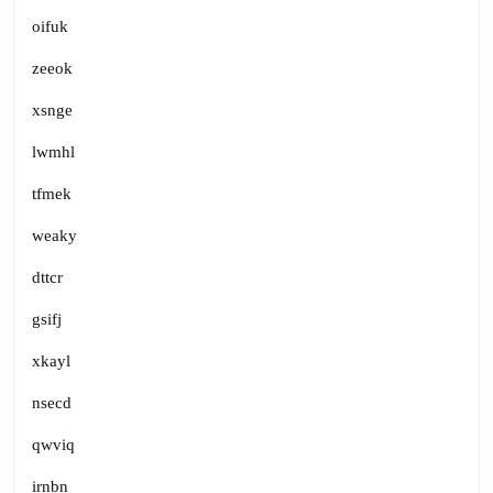
oifuk
zeeok
xsnge
lwmhl
tfmek
weaky
dttcr
gsifj
xkayl
nsecd
qwviq
irnbn