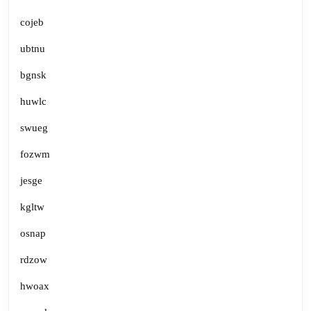
cojeb
ubtnu
bgnsk
huwlc
swueg
fozwm
jesge
kgltw
osnap
rdzow
hwoax