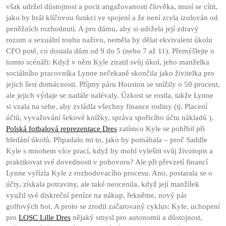
však udržel důstojnost a pocit angažovanosti člověka, musí se cítit,
jako by hrál klíčovou funkci ve spojení a že není zcela izolován od
peněžních rozhodnutí. A pro dámu, aby si udržela její zdravý
rozum a sexuální touhu naživu, neměla by dělat ekvivalent úkolu
CFO poté, co dostala dům od 9 do 5 (nebo 7 až 11). Přemýšlejte o
tomto scénáři: Když v něm Kyle ztratil svůj úkol, jeho manželka
sociálního pracovníka Lynne nečekaně skončila jako živitelka pro
jejich šest domácnosti. Příjmy páru Houston se snížily o 50 procent,
ale jejich výdaje se nadále nalévaly. Úzkost se rostla, takže Lynne
si vzala na sebe, aby zvládla všechny finance rodiny (tj. Placení
účtů, vyvažování šekové knížky, správa spořicího účtu nákladů ),
Polská fotbalová reprezentace Dres
zatímco Kyle se pohřbil při
hledání úkolů. Připadalo mi to, jako by pomáhala – proč Saddle
Kyle s mnohem více prací, když by mohl vyleštit svůj životopis a
praktikovat své dovednosti v pohovoru? Ale při převzetí financí
Lynne vyřízla Kyle z rozhodovacího procesu. Ano, postarala se o
účty, získala potraviny, ale také neocenila, když její manžílek
využil své diskreční peníze na nákup, řekněme, nový pár
golfových bot. A proto se zrodil začarovaný cyklus: Kyle, uchopení
pro
LOSC Lille Dres
nějaký smysl pro autonomii a důstojnost,