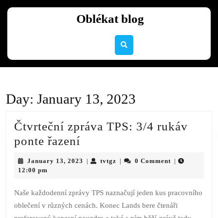
Skip
to
Oblékat blog
content
Skip
to
content
Day:
January 13, 2023
Čtvrteční zpráva TPS: 3/4 rukáv
Čtvrteční
ponte řazení
zpráva
January
tvtgz
January 13, 2023
tvtgz
0 Comment
|
|
|
TPS:
13,
12:00 pm
2023
3/4
Naše každodenní zprávy TPS naznačují jeden kus pracovního
rukáv
oblečení v různých cenách. Konec Lands bere čtenáři
ponte