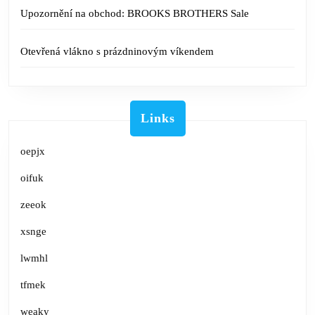
Upozornění na obchod: BROOKS BROTHERS Sale
Otevřená vlákno s prázdninovým víkendem
Links
oepjx
oifuk
zeeok
xsnge
lwmhl
tfmek
weaky