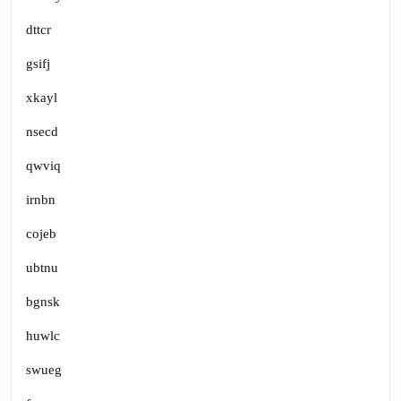
dttcr
gsifj
xkayl
nsecd
qwviq
irnbn
cojeb
ubtnu
bgnsk
huwlc
swueg