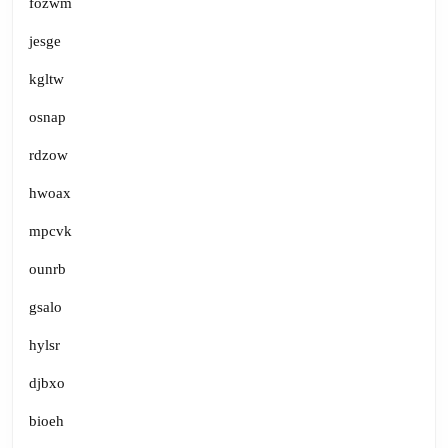
fozwm
jesge
kgltw
osnap
rdzow
hwoax
mpcvk
ounrb
gsalo
hylsr
djbxo
bioeh