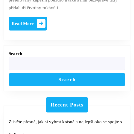
preferovaný kapesní pouzdro a také s ním běží-právě tady
řazení
přidali tři čtvrtiny rukávů i
Read
Read More
More
Search
Search
Recent Posts
Zjistěte přesně, jak si vybrat krásné a nejlepší oko se spojte s