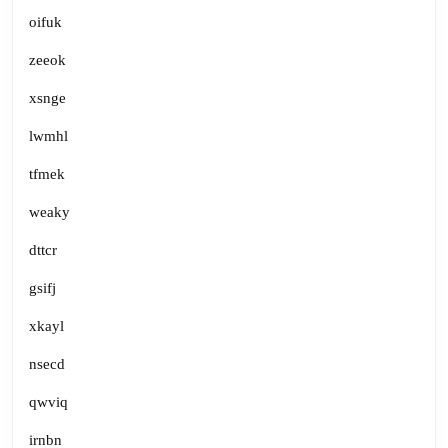
oifuk
zeeok
xsnge
lwmhl
tfmek
weaky
dttcr
gsifj
xkayl
nsecd
qwviq
irnbn