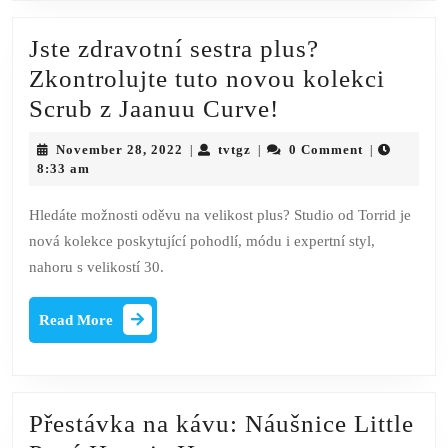
Jste zdravotní sestra plus?
Zkontrolujte tuto novou kolekci
Jste
Scrub z Jaanuu Curve!
zdravotní
November
tvtgz
November 28, 2022
tvtgz
0 Comment
|
|
|
sestra
28,
8:33 am
2022
plus?
Hledáte možnosti oděvu na velikost plus? Studio od Torrid je
Zkontrolujte
nová kolekce poskytující pohodlí, módu i expertní styl,
tuto
nahoru s velikostí 30.
novou
kolekci
Read
Read More
More
Scrub
z
Jaanuu
Přestávka na kávu: Náušnice Little
Curve!