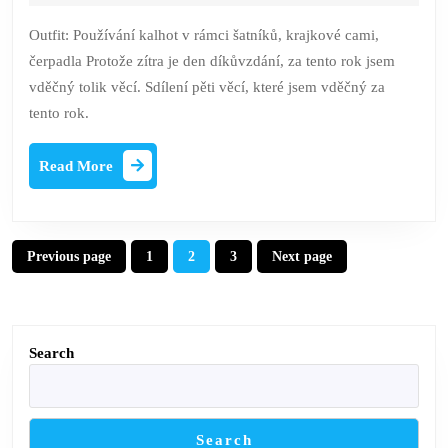
2022
jsem
Outfit: Používání kalhot v rámci šatníků, krajkové cami,
vděčný
čerpadla Protože zítra je den díkůvzdání, za tento rok jsem
za
vděčný tolik věcí. Sdílení pěti věcí, které jsem vděčný za
tento
tento rok.
rok
Read
Read More
More
Posts
Previous page
1
2
3
Next page
Page
Page
Page
navigation
Search
Search