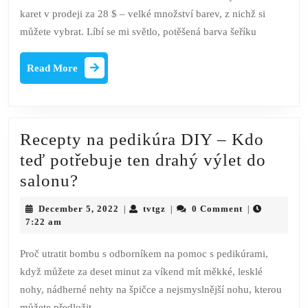
držák
karet v prodeji za 28 $ – velké množství barev, z nichž si
karty
můžete vybrat. Líbí se mi světlo, potěšená barva šeříku
Euro
Slide
Read
Read More
More
Card
Recepty na pedikúra DIY – Kdo
teď potřebuje ten drahý výlet do
Recepty
salonu?
na
December
tvtgz
December 5, 2022
tvtgz
0 Comment
|
|
|
pedikúra
5,
7:22 am
2022
DIY
Proč utratit bombu s odborníkem na pomoc s pedikúrami,
–
když můžete za deset minut za víkend mít měkké, lesklé
Kdo
nohy, nádherné nehty na špičce a nejsmyslnější nohu, kterou
teď
můžete předložit,