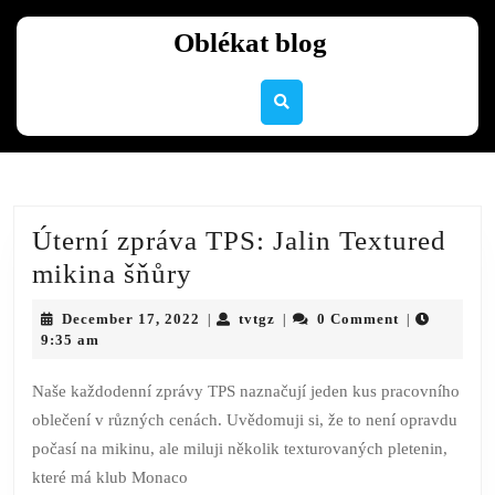
Skip
to
Oblékat blog
content
Skip
to
content
Úterní zpráva TPS: Jalin Textured
Úterní
mikina šňůry
zpráva
December
tvtgz
December 17, 2022
tvtgz
0 Comment
|
|
|
TPS:
17,
9:35 am
2022
Jalin
Naše každodenní zprávy TPS naznačují jeden kus pracovního
Textured
oblečení v různých cenách. Uvědomuji si, že to není opravdu
mikina
počasí na mikinu, ale miluji několik texturovaných pletenin,
šňůry
které má klub Monaco