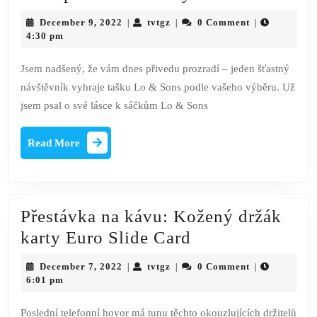
Vyhrajte
December
tvtgz
December 9, 2022
tvtgz
0 Comment
|
|
|
tašku
9,
4:30 pm
2022
Lo
Jsem nadšený, že vám dnes přivedu prozradí – jeden šťastný
&
návštěvník vyhraje tašku Lo & Sons podle vašeho výběru. Už
Sons
jsem psal o své lásce k sáčkům Lo & Sons
podle
vašeho
Read
Read More
More
výběru!
Přestávka na kávu: Kožený držák
Přestávka
karty Euro Slide Card
na
December
tvtgz
December 7, 2022
tvtgz
0 Comment
|
|
|
kávu:
7,
6:01 pm
2022
Kožený
Poslední telefonní hovor má tunu těchto okouzlujících držitelů