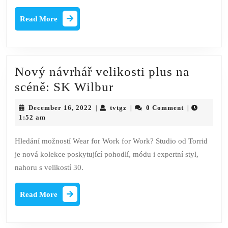
Read
Read More
More
Nový návrhář velikosti plus na
Nový
scéně: SK Wilbur
návrhář
December
tvtgz
December 16, 2022
tvtgz
0 Comment
|
|
|
velikosti
16,
1:52 am
2022
plus
Hledání možností Wear for Work for Work? Studio od Torrid
na
je nová kolekce poskytující pohodlí, módu i expertní styl,
scéně:
nahoru s velikostí 30.
SK
Wilbur
Read
Read More
More