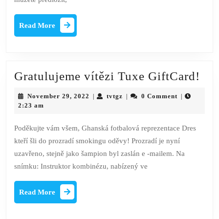
potřebuje
Read
ten
Read More
More
drahý
výlet
do
Gra
Gratulujeme vítězi Tuxe GiftCard!
salonu?
vít
November
tvtgz
November 29, 2022
tvtgz
0 Comment
|
|
|
Tu
29,
2:23 am
2022
Gif
Poděkujte vám všem, Ghanská fotbalová reprezentace Dres
kteří šli do prozradí smokingu oděvy! Prozradí je nyní
uzavřeno, stejně jako šampion byl zaslán e -mailem. Na
snímku: Instruktor kombinézu, nabízený ve
Read
Read More
More