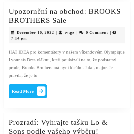
Upozornění na obchod: BROOKS
Upozornění
BROTHERS Sale
na
December
tvtgz
December 10, 2022
tvtgz
0 Comment
|
|
|
obchod:
10,
7:14 pm
2022
BROOKS
HAT IDEA pro komentátory v našem víkendovém Olympique
BROTHERS
Lyonnais Dres vláknu, kteří poukázali na to, že podstatný
Sale
prodej Brooks Brothers má nyní ideální. Jako, major. Je
pravda, že je to
Read
Read More
More
Prozradí: Vyhrajte tašku Lo &
Prozradí:
Sons podle vašeho výběru!