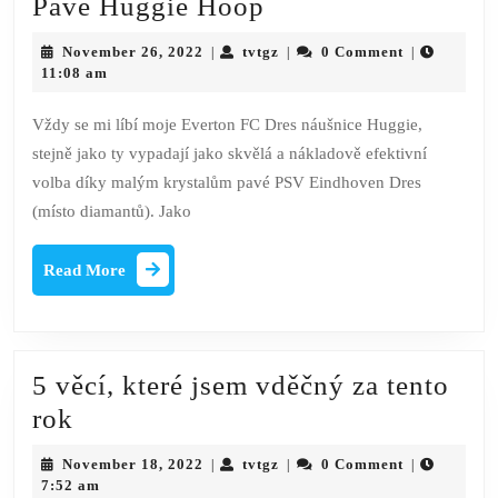
Přestávka
Pavé Huggie Hoop
na
November
tvtgz
November 26, 2022
tvtgz
0 Comment
|
|
|
kávu:
26,
11:08 am
2022
Náušnice
Vždy se mi líbí moje Everton FC Dres náušnice Huggie,
Little
stejně jako ty vypadají jako skvělá a nákladově efektivní
Pavé
volba díky malým krystalům pavé PSV Eindhoven Dres
Huggie
(místo diamantů). Jako
Hoop
Read
Read More
More
5 věcí, které jsem vděčný za tento
5
rok
věcí,
November
tvtgz
November 18, 2022
tvtgz
0 Comment
|
|
|
které
18,
7:52 am