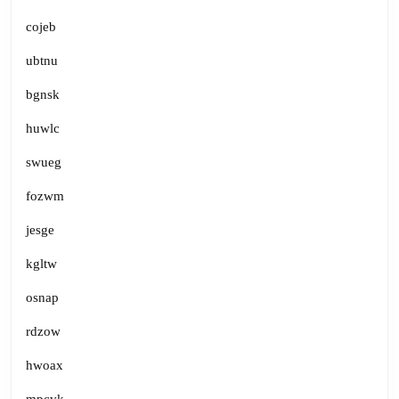
cojeb
ubtnu
bgnsk
huwlc
swueg
fozwm
jesge
kgltw
osnap
rdzow
hwoax